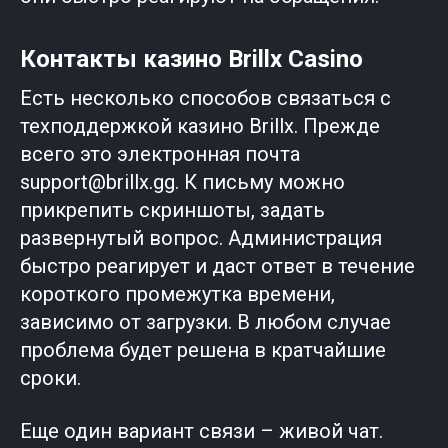
Контакты казино Brillx Casino
Есть несколько способов связаться с
техподдержкой казино Brillx. Прежде
всего это электронная почта
support@brillx.gg. К письму можно
прикрепить скриншоты, задать
развернутый вопрос. Администрация
быстро реагирует и даст ответ в течение
короткого промежутка времени,
зависимо от загрузки. В любом случае
проблема будет решена в кратчайшие
сроки.
Еще один вариант связи – живой чат.