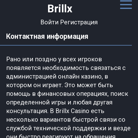
Перейти
Brillx
к
контенту
Войти
Регистрация
Контактная информация
Рано или поздно у всех игроков
появляется необходимость связаться с
администрацией онлайн казино, в
котором он играет. Это может быть
помощь в финансовых операциях, поиск
определенной игры и любая другая
консультация. В
Brillx Casino
есть
несколько вариантов быстрой связи со
службой технической поддержки и везде
они быстро реагируют на обращения.