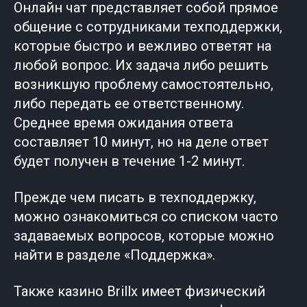
Онлайн чат представляет собой прямое
общение с сотрудниками техподдержки,
которые быстро и вежливо ответят на
любой вопрос. Их задача либо решить
возникшую проблему самостоятельно,
либо передать ее ответственному.
Среднее время ожидания ответа
составляет 10 минут, но на деле ответ
будет получен в течение 1-2 минут.
Прежде чем писать в техподдержку,
можно ознакомиться со списком часто
задаваемых вопросов, которые можно
найти в разделе «Поддержка»
.
Также казино Brillx имеет физический