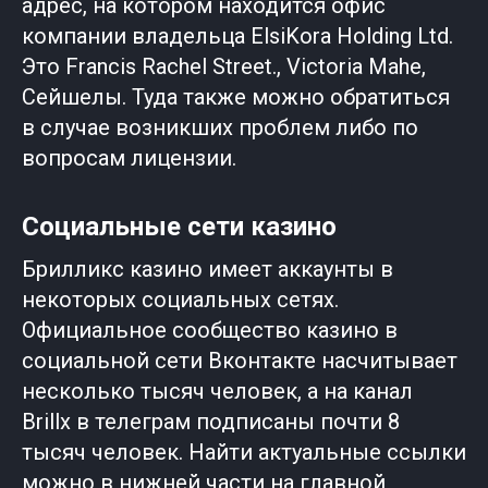
адрес, на котором находится офис
компании владельца ElsiKora Holding Ltd.
Это Francis Rachel Street., Victoria Mahe,
Сейшелы. Туда также можно обратиться
в случае возникших проблем либо по
вопросам лицензии.
Социальные сети казино
Брилликс казино имеет аккаунты в
некоторых социальных сетях.
Официальное сообщество казино в
социальной сети
Вконтакте
насчитывает
несколько тысяч человек, а на канал
Brillx в телеграм
подписаны почти 8
тысяч человек. Найти актуальные ссылки
можно в нижней части на главной